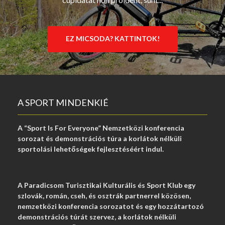
EZ MICSODA? KATTINTOK!
A SPORT MINDENKIÉ
A “Sport Is For Everyone” Nemzetközi konferencia
sorozat és demonstrációs túra a korlátok nélküli
sportolási lehetőségek fejlesztéséért indul.
A Paradicsom Turisztikai Kulturális és Sport Klub egy
szlovák, román, cseh, és osztrák partnerrel közösen,
nemzetközi konferencia sorozatot és egy hozzátartozó
demonstrációs túrát szervez, a korlátok nélküli