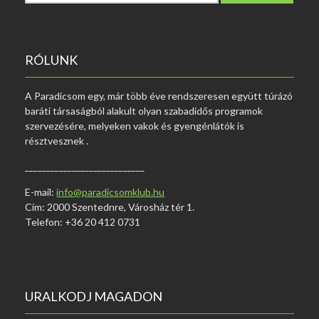
r
e
s
é
RÓLUNK
s
:
A‌ Paradicsom‌‌ egy,‌ már‌ több‌ éve rendszeresen‌ együtt‌ túrázó‌
baráti társaságból‌ alakult‌ olyan‌ szabadidős programok‌
szervezésére,‌ melyeken‌ vakok és‌ gyengénlátók‌ is‌
részt‌vesznek .
____________________________
E-mail:
info@paradicsomklub.hu
Cím: 2000 Szentednre, Városház tér 1.
Telefon: +36 20 412 0731
URALKODJ MAGADON