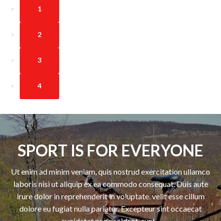
1
2
3
4
SPORT IS FOR EVERYONE
Ut enim ad minim veniam, quis nostrud exercitation ullamco
laboris nisi ut aliquip ex ea commodo consequat. Duis aute
irure dolor in reprehenderit in voluptate. velit esse cillum
dolore eu fugiat nulla pariatur. Excepteur sint occaecat
cupidatat non proident, sunt...