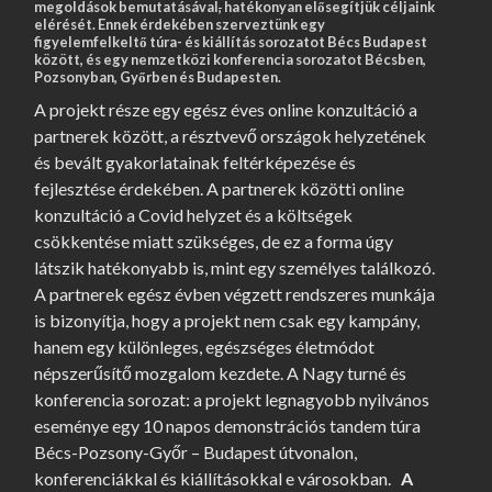
megoldások bemutatásával
,
hatékonyan elősegítjük céljaink
elérését. Ennek érdekében szerveztünk egy
figyelemfelkeltő túra- és kiállítás sorozatot Bécs Budapest
között, és egy nemzetközi konferencia sorozatot Bécsben,
Pozsonyban, Győrben és Budapesten.
A projekt része egy egész éves online konzultáció a
partnerek között, a résztvevő országok helyzetének
és bevált gyakorlatainak feltérképezése és
fejlesztése érdekében. A partnerek közötti online
konzultáció a Covid helyzet és a költségek
csökkentése miatt szükséges, de ez a forma úgy
látszik hatékonyabb is, mint egy személyes találkozó.
A partnerek egész évben végzett rendszeres munkája
is bizonyítja, hogy a projekt nem csak egy kampány,
hanem egy különleges, egészséges életmódot
népszerűsítő mozgalom kezdete. A Nagy turné és
konferencia sorozat: a projekt legnagyobb nyilvános
eseménye egy 10 napos demonstrációs tandem túra
Bécs-Pozsony-Győr – Budapest útvonalon,
konferenciákkal és kiállításokkal e városokban.
A