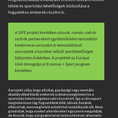
tétele és sportolási lehetőségek biztosítása a
fogyatékos emberek részére is.
A SIFE projekt keretében szlovák, román, cseh és 
osztrák partnerekkel együttműködve nemzetközi 
konferencia-sorozatot és bemutatótúrát 
szervezünk a korlátok nélküli sportlehetőségek 
fejlesztése érdekében. A projektet az Európai 
Unió támogatja az Erasmus + Sport program 
keretében.
A projekt célja, hogy a
fizikai, gazdasági vagy mentális
akadályokkal
küzdő emberek számára megkönnyítse a
sportolási lehetőségeken való részvételt. Így a célcsoport
meglehetősen tág: fogyatékkal élők, idősek, fiatalok,
elhízottak, nem megfelelő erőnléttel rendelkezők stb. Nem
gondoljuk, hogy ezeket a kérdéseket egyszerre megoldjuk,
de hisszük, hogy a jó gyakorlatok terjesztésével, alternatív