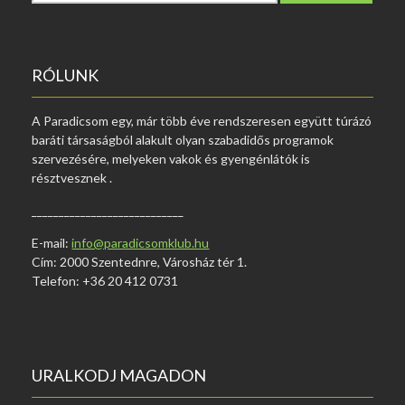
r
e
s
é
RÓLUNK
s
:
A‌ Paradicsom‌‌ egy,‌ már‌ több‌ éve rendszeresen‌ együtt‌ túrázó‌
baráti társaságból‌ alakult‌ olyan‌ szabadidős programok‌
szervezésére,‌ melyeken‌ vakok és‌ gyengénlátók‌ is‌
részt‌vesznek .
____________________________
E-mail:
info@paradicsomklub.hu
Cím: 2000 Szentednre, Városház tér 1.
Telefon: +36 20 412 0731
URALKODJ MAGADON