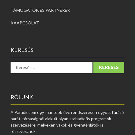
TÁMOGATÓK ÉS PARTNEREK
KAAPCSOLAT
KERESÉS
K
e
r
e
s
é
RÓLUNK
s
:
A‌ Paradicsom‌‌ egy,‌ már‌ több‌ éve rendszeresen‌ együtt‌ túrázó‌
baráti társaságból‌ alakult‌ olyan‌ szabadidős programok‌
szervezésére,‌ melyeken‌ vakok és‌ gyengénlátók‌ is‌
részt‌vesznek .