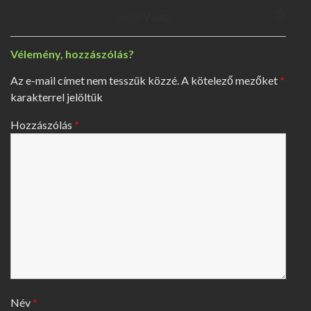
e
Helló Világ!
g
y
Vélemény, hozzászólás?
z
é
Az e-mail címet nem tesszük közzé.
A kötelező mezőket
*
s
karakterrel jelöltük
n
a
Hozzászólás
*
v
i
g
á
c
i
ó
Név
*