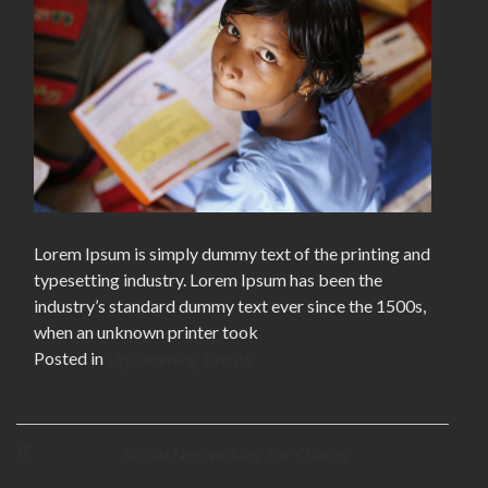
Lorem Ipsum is simply dummy text of the printing and
typesetting industry. Lorem Ipsum has been the
industry’s standard dummy text ever since the 1500s,
when an unknown printer took
Posted in
Upcomming Events
B
Social Networking For Charity
e
j